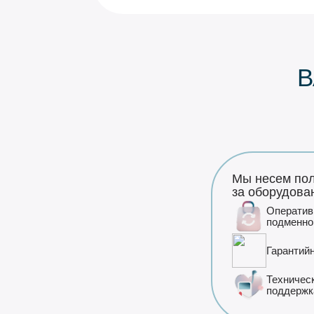
В
Мы несем пол
за оборудова
Оператив
подменно
Гарантий
Техничес
поддержк