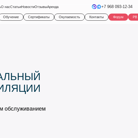
+7 968 093-12-34
ь
О нас
Статьи
Новости
Отзывы
Аренда
Обучение
Сертификаты
Окупаемость
Контакты
Форум
PB
АЛЬНЫЙ
ПИЛЯЦИИ
ым
обслуживанием