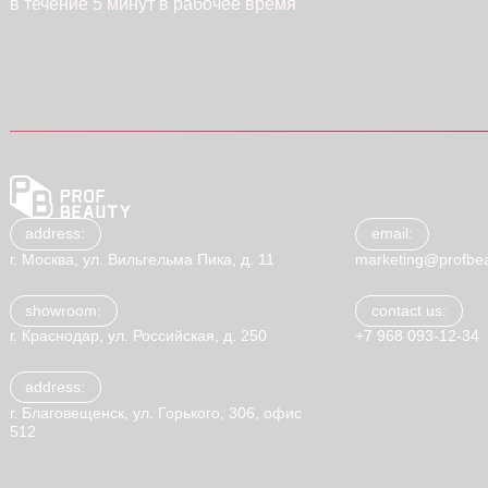
в течение 5 минут в рабочее время
address:
email:
г. Москва, ул. Вильгельма Пика, д. 11
marketing@profbea
showroom:
contact us:
г. Краснодар, ул. Российская, д. 250
+7 968 093-12-34
address:
г. Благовещенск, ул. Горького, 306, офис
512