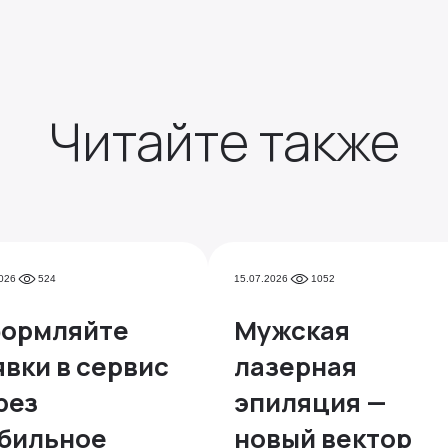
Читайте также
026
524
15.07.2026
1052
ормляйте
Мужская
явки в сервис
лазерная
рез
эпиляция —
бильное
новый вектор