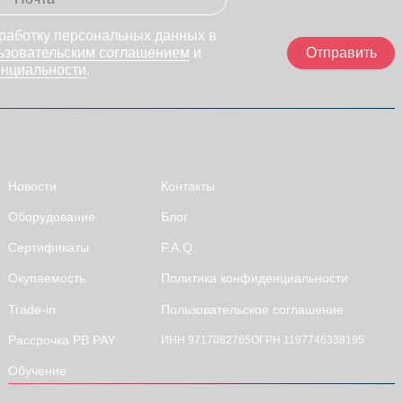
бработку персональных данных в
Отправить
ьзовательским соглашением
и
нциальности
.
Новости
Контакты
Оборудование
Блог
Сертификаты
F.A.Q.
Окупаемость
Политика конфиденциальности
Trade-in
Пользовательское соглашение
Рассрочка PB PAY
ИНН 9717082765
ОГРН 1197746338195
Обучение