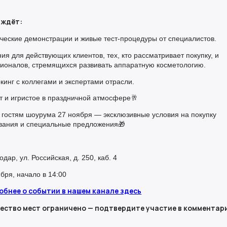
 ждёт:
ические демонстрации и живые тест-процедуры от специалистов.
ия для действующих клиентов, тех, кто рассматривает покупку, и
ионалов, стремящихся развивать аппаратную косметологию.
кинг с коллегами и экспертами отрасли.
т и игристое в праздничной атмосфере🥂
о гостям шоурума 27 ноября — эксклюзивные условия на покупку
вания и специальные предложения🎁
одар, ул. Российская, д. 250, каб. 4
ября, начало в 14:00
обнее о событии в нашем канале здесь
ество мест ограничено — подтвердите участие в комментар