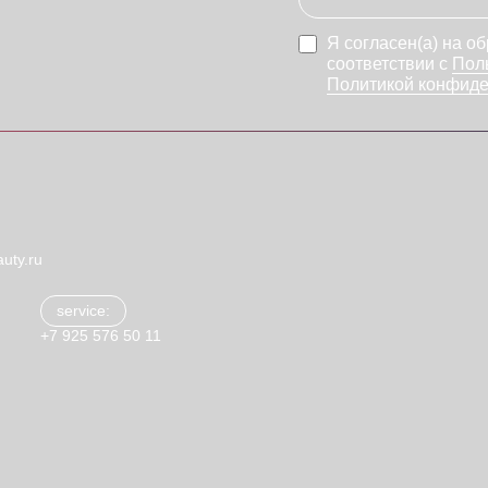
Я согласен(а) на о
соответствии с
Пол
Политикой конфиде
uty.ru
service:
+7 925 576 50 11