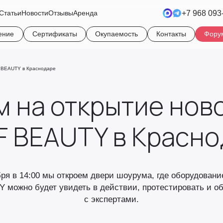
+7 968 093
Статьи
Новости
Отзывы
Аренда
ение
Сертификаты
Окупаемость
Контакты
Фору
 BEAUTY в Краснодаре
 на открытие нов
F BEAUTY в Красно
бря в 14:00 мы откроем двери шоурума, где оборудован
 можно будет увидеть в действии, протестировать и о
с экспертами.