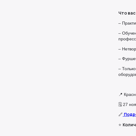
Что вас
– Практ
– Обучен
професс
– Нетвор
– Фурше
– Тольк
оборудо
📍 Красн
🗓 27 но
Подр
🔗
Колич
⭐️