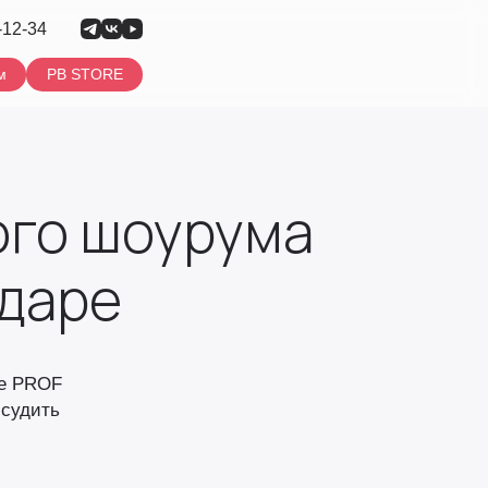
-12-34
м
PB STORE
ого шоурума
даре
ие PROF
бсудить