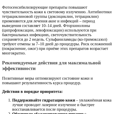
Фотосенсибилизирующие препараты повышают
чувствительность кожи к световому излучению. Антибиотики
тетрациклиновой группы (доксициклин, тетрациклин)
применяются для лечения акне и инфекций – период
выведения составляет 10–14 дней. Фторхинолоны
(ципрофлоксацин, левофлоксацин) используются при
бактериальных инфекциях, светочувствительность
сохраняется до 2 недель. Сульфаниламиды (ко-тримоксазол)
требуют отмены за 7–10 дней до процедуры. Риск осложнений
(покраснение, ожог) при приёме этих препаратов возрастает
многократно.
Рекомендуемые действия для максимальной
эффективности
Позитивные меры оптимизируют состояние кожи и
повышают результативность курса процедур.
Действия в порядке приоритета:
Поддерживайте гидратацию кожи
– увлажнённая кожа
лучше проводит лазерное излучение и быстрее
восстанавливается после процедуры.
Обеспечьте сбалансированное питание
с