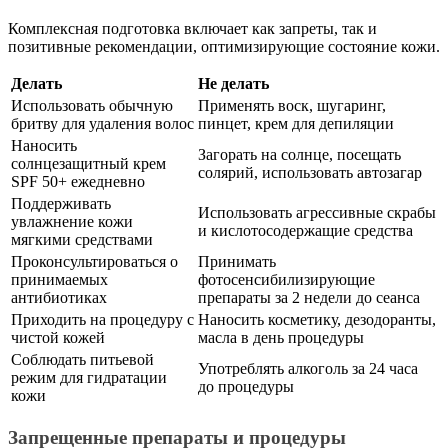
Комплексная подготовка включает как запреты, так и
позитивные рекомендации, оптимизирующие состояние кожи.
Делать
Не делать
Использовать обычную
Применять воск, шугаринг,
бритву для удаления волос
пинцет, крем для депиляции
Наносить
Загорать на солнце, посещать
солнцезащитный крем
солярий, использовать автозагар
SPF 50+ ежедневно
Поддерживать
Использовать агрессивные скрабы
увлажнение кожи
и кислотосодержащие средства
мягкими средствами
Проконсультироваться о
Принимать
принимаемых
фотосенсибилизирующие
антибиотиках
препараты за 2 недели до сеанса
Приходить на процедуру с
Наносить косметику, дезодоранты,
чистой кожей
масла в день процедуры
Соблюдать питьевой
Употреблять алкоголь за 24 часа
режим для гидратации
до процедуры
кожи
Запрещенные препараты и процедуры