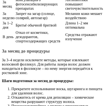
За
фотосенсибилизирующих
повышают
месяц
препаратах
светочувствительность
За
Запрет на загар (солнце,
Меланин кожи мешает
неделю
солярий, автозагар)
воздействию
За 1–2
Длина 1–2 мм
Бритьё обычной бритвой
дня
оптимальна
Отказ от косметики,
Средства отражают
В день
дезодорантов,
излучение
спиртосодержащих средств
За месяц до процедуры
За 3–4 недели исключите методы, которые извлекают
волосяной фолликул. Для работы лазера волос должен
находиться в фолликуле – по нему энергия передаётся к
ростковой зоне.
Шаги подготовки за месяц до процедуры:
Прекратите использование воска, шугаринга и пинцета
для удаления волос.
Откажитесь от крема для депиляции – химические
вещества разрушают структуру волоса.
Проконсультируйтесь с врачом о принимаемых